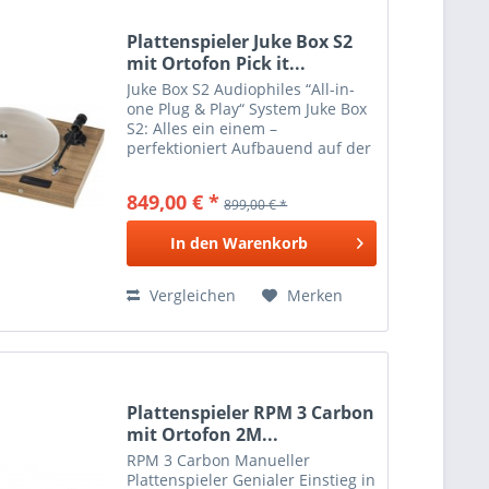
Plattenspieler Juke Box S2
mit Ortofon Pick it...
Juke Box S2 Audiophiles “All-in-
one Plug & Play“ System Juke Box
S2: Alles ein einem –
perfektioniert Aufbauend auf der
bahnbrechenden Juke Box E
bringt Juke Box S2 das erste
849,00 € *
899,00 € *
audiophile All-in-One-System auf
die nächste Stufe. Durch den...
In den
Warenkorb
Vergleichen
Merken
Plattenspieler RPM 3 Carbon
mit Ortofon 2M...
RPM 3 Carbon Manueller
Plattenspieler Genialer Einstieg in