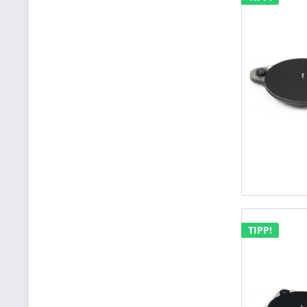
TIPP!