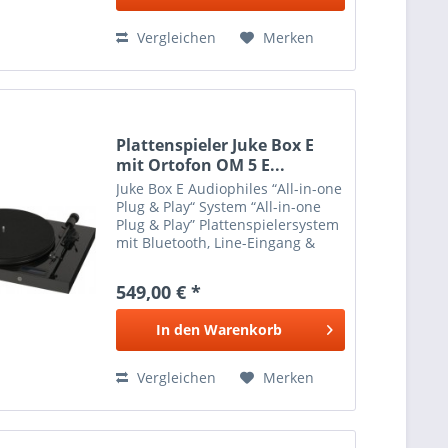
Vergleichen
Merken
Plattenspieler Juke Box E
mit Ortofon OM 5 E...
Juke Box E Audiophiles “All-in-one
Plug & Play“ System “All-in-one
Plug & Play” Plattenspielersystem
mit Bluetooth, Line-Eingang &
einfachster Inbetriebnahme! Juke
Box E ist sowohl Plattenspieler,
549,00 € *
Phonovorstufe, Bluetooth-
Empfänger,...
In den
Warenkorb
Vergleichen
Merken