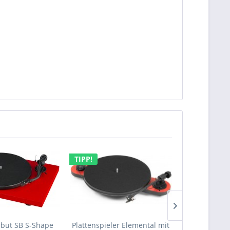
TIPP!
TIPP!
ebut SB S-Shape
Plattenspieler Elemental mit
Plattenspiele