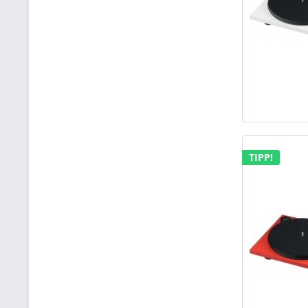
TIPP!