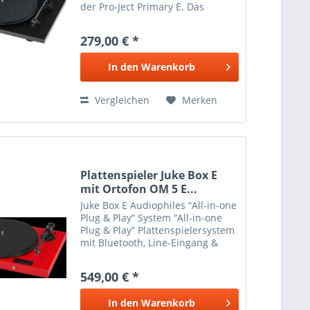
der Pro-Ject Primary E. Das
geschickte Design des Tonarms
macht es möglich, dass der Pro-
279,00 € *
Ject Primary E eine für diese
Klasse...
In den
Warenkorb
Vergleichen
Merken
Plattenspieler Juke Box E
mit Ortofon OM 5 E...
Juke Box E Audiophiles “All-in-one
Plug & Play“ System “All-in-one
Plug & Play” Plattenspielersystem
mit Bluetooth, Line-Eingang &
einfachster Inbetriebnahme! Juke
Box E ist sowohl Plattenspieler,
549,00 € *
Phonovorstufe, Bluetooth-
Empfänger,...
In den
Warenkorb