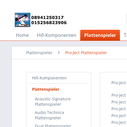
Home
Hifi-Komponenten
Plattenspieler
T
Plattenspieler
Pro-Ject Plattenspieler
Hifi-Komponenten
Pro-Ject
Plattenspieler
Pro-Ject
Acoustic-Signature
Pro-Ject
Plattenspieler
Pro-Ject
Audio Technica
Pro-Ject
Plattenspieler
Pro-Ject
Dual Plattenspieler