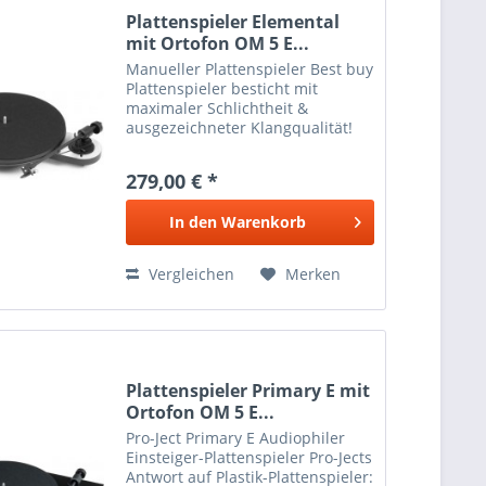
Plattenspieler Elemental
mit Ortofon OM 5 E...
Manueller Plattenspieler Best buy
Plattenspieler besticht mit
maximaler Schlichtheit &
ausgezeichneter Klangqualität!
Pro-Ject erobert das
Einsteigersegment der
279,00 € *
„Kunststoffklasse“ mit einer
hochwertigen Alternative, die
In den
Warenkorb
komplett mit Arm...
Vergleichen
Merken
Plattenspieler Primary E mit
Ortofon OM 5 E...
Pro-Ject Primary E Audiophiler
Einsteiger-Plattenspieler Pro-Jects
Antwort auf Plastik-Plattenspieler: