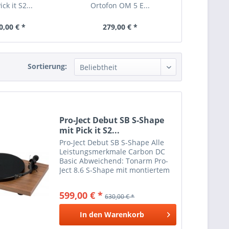
ick it S2...
Ortofon OM 5 E...
Ortofon
0,00 € *
279,00 € *
279,
Sortierung:
Pro-Ject Debut SB S-Shape
mit Pick it S2...
Pro-Ject Debut SB S-Shape Alle
Leistungsmerkmale Carbon DC
Basic Abweichend: Tonarm Pro-
Ject 8.6 S-Shape mit montiertem
MM-Tonabnehmer pick it S2
Abnehmbares Headshell.
599,00 € *
630,00 € *
Headshell-Befestigung mit
Bajonett nach SME-Standard.
In den
Warenkorb
Elektronische...