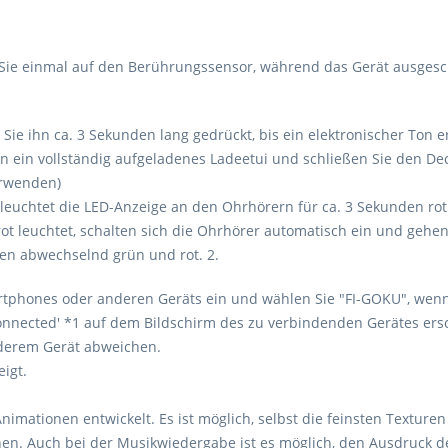
 Sie einmal auf den Berührungssensor, während das Gerät ausgescha
ie ihn ca. 3 Sekunden lang gedrückt, bis ein elektronischer Ton e
n ein vollständig aufgeladenes Ladeetui und schließen Sie den Dec
erwenden)
 leuchtet die LED-Anzeige an den Ohrhörern für ca. 3 Sekunden rot
ot leuchtet, schalten sich die Ohrhörer automatisch ein und ge
ten abwechselnd grün und rot. 2.
artphones oder anderen Geräts ein und wählen Sie "FI-GOKU", wenn
onnected' *1 auf dem Bildschirm des zu verbindenden Gerätes ersc
derem Gerät abweichen.
igt.
nimationen entwickelt. Es ist möglich, selbst die feinsten Textur
nen. Auch bei der Musikwiedergabe ist es möglich, den Ausdruck 