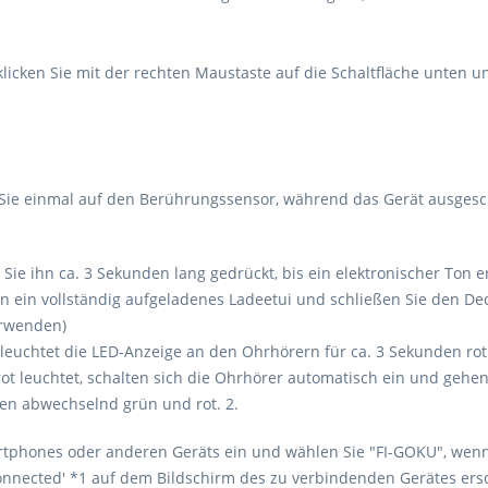
icken Sie mit der rechten Maustaste auf die Schaltfläche unten un
 Sie einmal auf den Berührungssensor, während das Gerät ausgescha
ie ihn ca. 3 Sekunden lang gedrückt, bis ein elektronischer Ton e
n ein vollständig aufgeladenes Ladeetui und schließen Sie den Dec
erwenden)
 leuchtet die LED-Anzeige an den Ohrhörern für ca. 3 Sekunden rot
ot leuchtet, schalten sich die Ohrhörer automatisch ein und ge
ten abwechselnd grün und rot. 2.
artphones oder anderen Geräts ein und wählen Sie "FI-GOKU", wenn
onnected' *1 auf dem Bildschirm des zu verbindenden Gerätes ersc