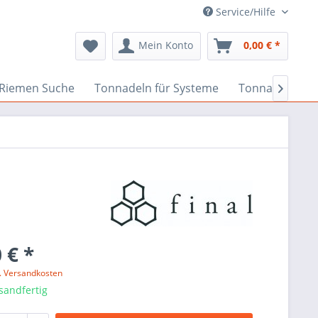
Service/Hilfe
Mein Konto
0,00 € *
Riemen Suche
Tonnadeln für Systeme
Tonnadeln nac

 € *
l. Versandkosten
sandfertig