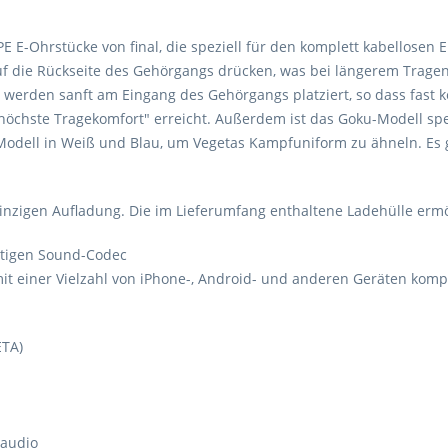
E E-Ohrstücke von final, die speziell für den komplett kabellosen 
 auf die Rückseite des Gehörgangs drücken, was bei längerem Tra
werden sanft am Eingang des Gehörgangs platziert, so dass fast k
höchste Tragekomfort" erreicht. Außerdem ist das Goku-Modell spe
dell in Weiß und Blau, um Vegetas Kampfuniform zu ähneln. Es gibt
inzigen Aufladung. Die im Lieferumfang enthaltene Ladehülle ermö
rtigen Sound-Codec
t einer Vielzahl von iPhone-, Android- und anderen Geräten komp
ETA)
audio