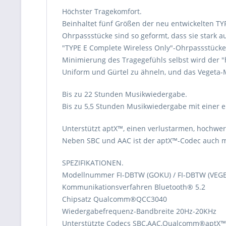
Höchster Tragekomfort.
Beinhaltet fünf Größen der neu entwickelten TYP
Ohrpassstücke sind so geformt, dass sie stark
"TYPE E Complete Wireless Only"-Ohrpassstücke 
Minimierung des Tragegefühls selbst wird der "
Uniform und Gürtel zu ähneln, und das Vegeta-Mo
Bis zu 22 Stunden Musikwiedergabe.
Bis zu 5,5 Stunden Musikwiedergabe mit einer e
Unterstützt aptX™, einen verlustarmen, hochwe
Neben SBC und AAC ist der aptX™-Codec auch mi
SPEZIFIKATIONEN.
Modellnummer FI-DBTW (GOKU) / FI-DBTW (VEG
Kommunikationsverfahren Bluetooth® 5.2
Chipsatz Qualcomm®QCC3040
Wiedergabefrequenz-Bandbreite 20Hz-20KHz
Unterstützte Codecs SBC,AAC,Qualcomm®aptX™