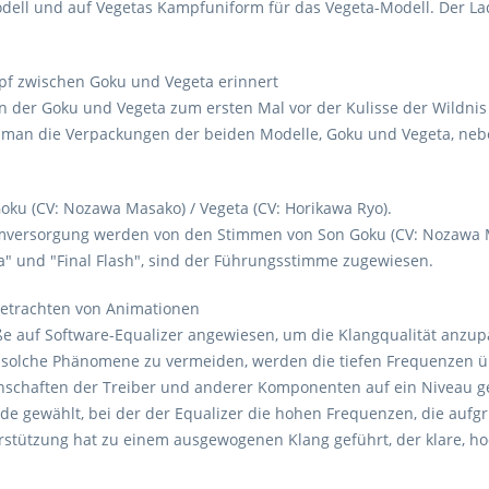
odell und auf Vegetas Kampfuniform für das Vegeta-Modell. Der La
mpf zwischen Goku und Vegeta erinnert
n der Goku und Vegeta zum ersten Mal vor der Kulisse der Wildni
 man die Verpackungen der beiden Modelle, Goku und Vegeta, nebe
oku (CV: Nozawa Masako) / Vegeta (CV: Horikawa Ryo).
omversorgung werden von den Stimmen von Son Goku (CV: Nozawa M
 und "Final Flash", sind der Führungsstimme zugewiesen.
Betrachten von Animationen
e auf Software-Equalizer angewiesen, um die Klangqualität anzu
solche Phänomene zu vermeiden, werden die tiefen Frequenzen üb
schaften der Treiber und anderer Komponenten auf ein Niveau ge
ode gewählt, bei der der Equalizer die hohen Frequenzen, die aufg
rstützung hat zu einem ausgewogenen Klang geführt, der klare, h