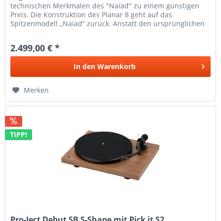
technischen Merkmalen des "Naiad" zu einem günstigen
Preis. Die Konstruktion des Planar 8 geht auf das
Spitzenmodell „Naiad“ zurück. Anstatt den ursprünglichen
RP8 weiter zu...
2.499,00 € *
In den
Warenkorb
Merken
TIPP!
Pro-Ject Debut SB S-Shape mit Pick it S2...