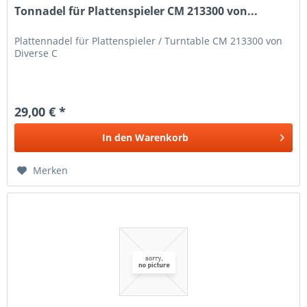
Tonnadel für Plattenspieler CM 213300 von...
Plattennadel für Plattenspieler / Turntable CM 213300 von
Diverse C
29,00 € *
In den
Warenkorb
Merken