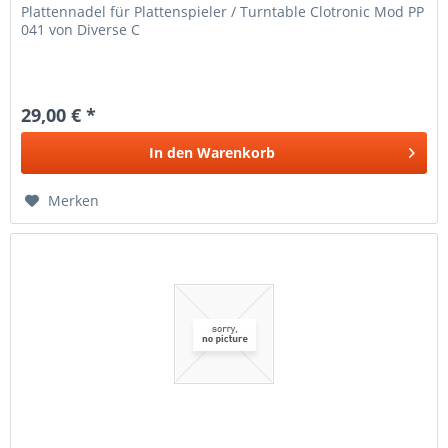
Plattennadel für Plattenspieler / Turntable Clotronic Mod PP
041 von Diverse C
29,00 € *
In den
Warenkorb
Merken