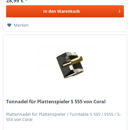
28,95 € *
In den
Warenkorb
Merken
Tonnadel für Plattenspieler S 555 von Coral
Plattennadel für Plattenspieler / Turntable S 555 / S555 / S-
555 von Coral