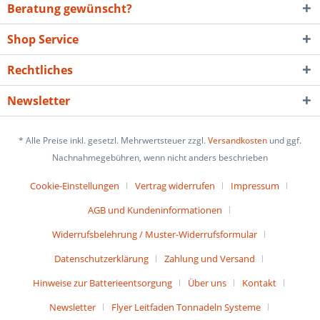
Beratung gewünscht?
Shop Service
Rechtliches
Newsletter
* Alle Preise inkl. gesetzl. Mehrwertsteuer zzgl.
Versandkosten
und ggf.
Nachnahmegebühren, wenn nicht anders beschrieben
Cookie-Einstellungen
Vertrag widerrufen
Impressum
AGB und Kundeninformationen
Widerrufsbelehrung / Muster-Widerrufsformular
Datenschutzerklärung
Zahlung und Versand
Hinweise zur Batterieentsorgung
Über uns
Kontakt
Newsletter
Flyer Leitfaden Tonnadeln Systeme