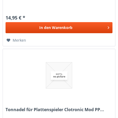
14,95 € *
In den
Warenkorb
Merken
Tonnadel für Plattenspieler Clotronic Mod PP...