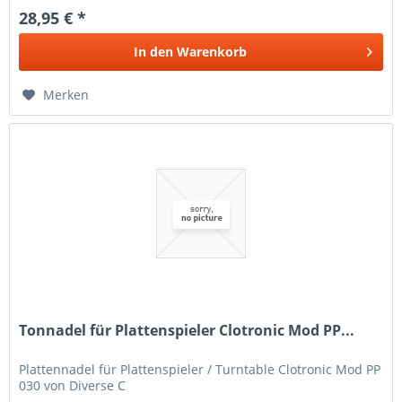
28,95 € *
In den
Warenkorb
Merken
Tonnadel für Plattenspieler Clotronic Mod PP...
Plattennadel für Plattenspieler / Turntable Clotronic Mod PP
030 von Diverse C