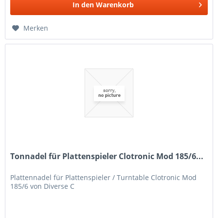
In den
Warenkorb
Merken
Tonnadel für Plattenspieler Clotronic Mod 185/6...
Plattennadel für Plattenspieler / Turntable Clotronic Mod
185/6 von Diverse C