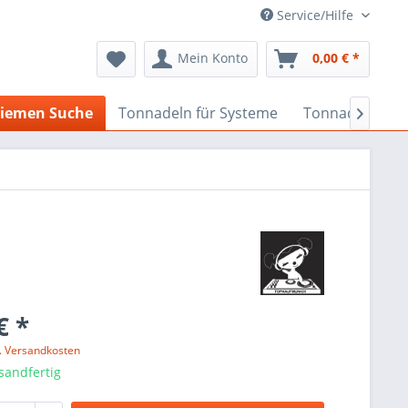
Service/Hilfe
Mein Konto
0,00 € *
iemen Suche
Tonnadeln für Systeme
Tonnadeln nach

€ *
l. Versandkosten
sandfertig