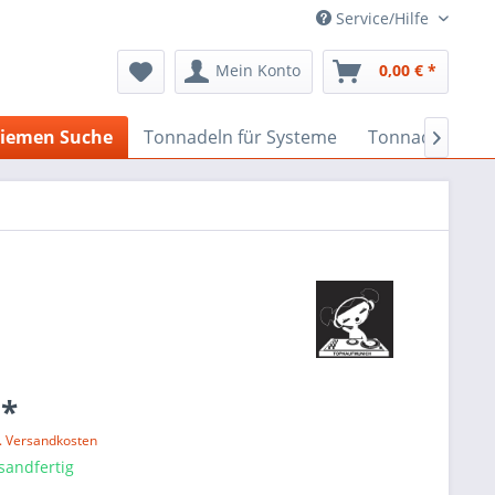
Service/Hilfe
Mein Konto
0,00 € *
iemen Suche
Tonnadeln für Systeme
Tonnadeln nach

 *
l. Versandkosten
sandfertig