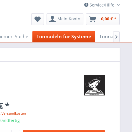
Service/Hilfe
Mein Konto
0,00 € *
iemen Suche
Tonnadeln für Systeme
Tonnadeln nac

€ *
l. Versandkosten
sandfertig